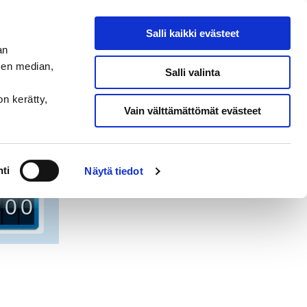
Salli kaikki evästeet
an
SET
sen median,
Salli valinta
t (
€
)
on kerätty,
Vain välttämättömät evästeet
€
)
ti
Näytä tiedot
0
0
0
1
1
1
2
2
2
3
3
3