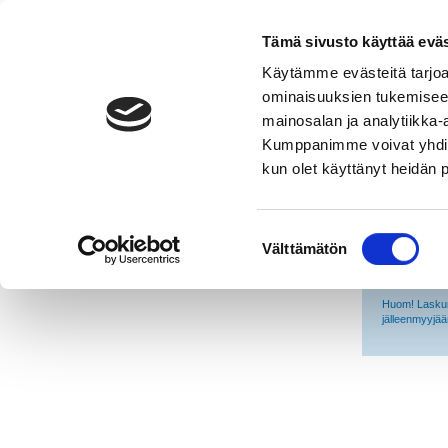
Energ
Tämä sivusto käyttää eväs
Käytämme evästeitä tarjoa
Mikä energi
Suora s
ominaisuuksien tukemisee
mainosalan ja analytiikka-
Valitse lä
Kumppanimme voivat yhdistää 
Patteriv
kun olet käyttänyt heidän 
Nykyinen k
0
Suostumuksen
Välttämätön
Sähkö
valinta
Öljy
Huom! Laskur
jälleenmyyjä