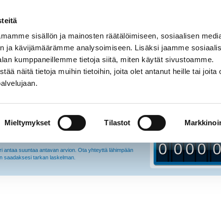
ialaskuri: Kuinka paljon voin säästää?
teitä
mamme sisällön ja mainosten räätälöimiseen, sosiaalisen medi
amuoto sinulla on tällä hetkellä?
LÄMMITYSKUSTANNUK
ähköinen
Vesikiertoinen
Öljy
n ja kävijämäärämme analysoimiseen. Lisäksi jaamme sosiaali
alan kumppaneillemme tietoja siitä, miten käytät sivustoamme.
Nykyiset kustannukse
mmitysmuoto
0
näitä tietoja muihin tietoihin, joita olet antanut heille tai joita 
erkosto
Lattialämmitys
palvelujaan.
ulutus (kWh / vuosi)
Uudet kustannukset (
0
Mieltymykset
Tilastot
Markkinoin
sent
/kWh (sisältää verot)
Voin säästää (
€
)
3
€
/m
0
0
0
0
i antaa suuntaa antavan arvion. Ota yhteyttä lähimpään
än saadaksesi tarkan laskelman.
1
1
1
1
2
2
2
2
3
3
3
3