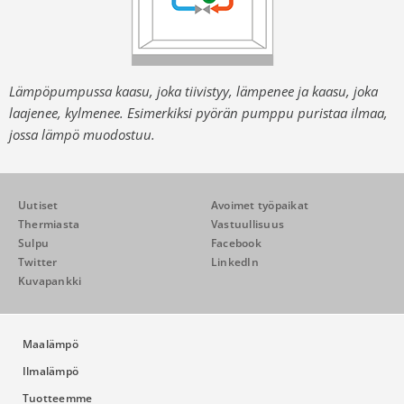
Lämpöpumpussa kaasu, joka tiivistyy, lämpenee ja kaasu, joka
laajenee, kylmenee. Esimerkiksi pyörän pumppu puristaa ilmaa,
jossa lämpö muodostuu.
Uutiset
Avoimet työpaikat
Thermiasta
Vastuullisuus
Sulpu
Facebook
Twitter
LinkedIn
Kuvapankki
Maalämpö
Ilmalämpö
Tuotteemme