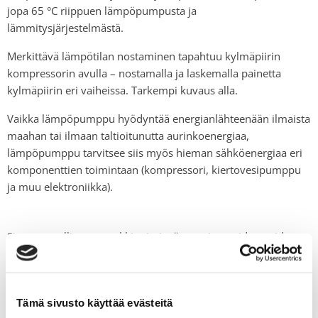
jopa 65
°C
riippuen lämpöpumpusta ja
lämmitysjärjestelmästä.
Merkittävä lämpötilan nostaminen tapahtuu kylmäpiirin
kompressorin avulla
– nostamalla ja laskemalla painetta
kylmäpiirin eri vaiheissa
. Tarkempi kuvaus alla.
Vaikka lämpöpumppu hyödyntää energianlähteenään ilmaista
maahan tai ilmaan taltioitunutta aurinkoenergiaa,
lämpöpumppu tarvitsee siis myös hieman sähköenergiaa eri
komponenttien toimintaan (kompressori, kiertovesipumppu
ja muu elektroniikka).
Sinun on sallittava markkinointievästeet, jotta video voidaan
ladata ja näyttää.
MUUTA SUOSTUMUSTASI
Tämä sivusto käyttää evästeitä