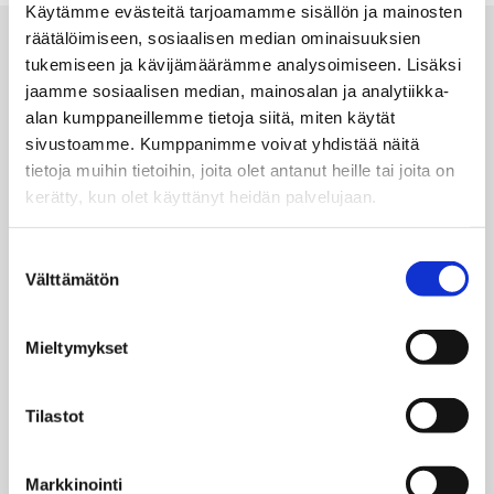
Käytämme evästeitä tarjoamamme sisällön ja mainosten
Kylmäpiirin toiminta
räätälöimiseen, sosiaalisen median ominaisuuksien
tukemiseen ja kävijämäärämme analysoimiseen. Lisäksi
Keruuneste* kiertää keruuputkessa ja ottaa lämpöenergiaa
jaamme sosiaalisen median, mainosalan ja analytiikka-
kalliosta, maasta, ilmasta tai vedestä alhaisessa
alan kumppaneillemme tietoja siitä, miten käytät
lämpötilassa.
sivustoamme. Kumppanimme voivat yhdistää näitä
Lämmönvaihtimessa (höyrystin) haalea keruuneste kohtaa
tietoja muihin tietoihin, joita olet antanut heille tai joita on
kylmäaineen, joka kiertää lämpöpumpun
kerätty, kun olet käyttänyt heidän palvelujaan.
kylmäainepiirissä. Kylmäaine lämpenee muutaman asteen
ja höyrystyy.
Suostumuksen
Tämän jälkeen kompressori nostaa kaasumuotoisen
Välttämätön
valinta
kylmäaineen painetta. Kun paine kasvaa, myös lämpötila
nousee.
Lämmönvaihtimen (lauhdutin) avulla lämpö siirtyy
Mieltymykset
kuumasta kylmäaineesta talon lämmitysjärjestelmään,
minkä jälkeen jäähdytysnesteen lämpötila alenee ja se
Tilastot
tiivistyy jälleen nesteeksi.
Kylmäaine kiertää edelleen lämpöpumpun sisällä.
Paisuntaventtiilissä paine laskee ja lämpötila alenee.
Markkinointi