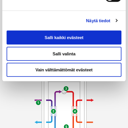
Prosessi alkaa alusta kun kylmäaine kohtaa keruunesteen
uudelleen.
* Keruuneste on neste, jonka jäätymispiste on hyvin alhainen.
Näytä tiedot
Esimerkiksi bioetanoli.
Salli kaikki evästeet
Salli valinta
Vain välttämättömät evästeet