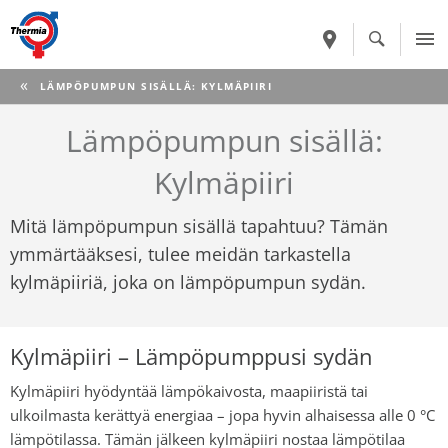
CURRENT:
LÄMPÖPUMPUN SISÄLLÄ: KYLMÄPIIRI
Lämpöpumpun sisällä:
Kylmäpiiri
Mitä lämpöpumpun sisällä tapahtuu? Tämän
ymmärtääksesi, tulee meidän tarkastella
kylmäpiiriä, joka on lämpöpumpun sydän.
Kylmäpiiri
–
Lämpöpumppusi sydän
Kylmäpiiri hyödyntää lämpökaivosta, maapiiristä tai
ulkoilmasta kerättyä energiaa
– jopa
hyvin alhaisessa alle 0
°C
lämpötilassa. Tämän jälkeen kylmäpiiri nostaa lämpötilaa