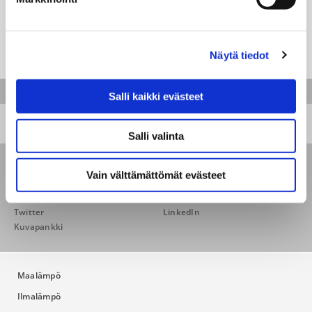
Näytä tiedot
SISÄLTÖ
Salli kaikki evästeet
Salli valinta
Uutiset
Avoimet työpaikat
Vain välttämättömät evästeet
Thermiasta
Vastuullisuus
Sulpu
Facebook
Twitter
LinkedIn
Kuvapankki
Maalämpö
Ilmalämpö