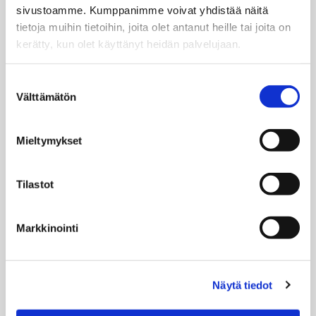
sivustoamme. Kumppanimme voivat yhdistää näitä
tietoja muihin tietoihin, joita olet antanut heille tai joita on
kerätty, kun olet käyttänyt heidän palvelujaan.
Suostumuksen
Välttämätön
valinta
Mieltymykset
Tilastot
Markkinointi
Online
Maalämpöpumpun ja ilmavesilämpöpumpun etäohjaus
puhelimella tai tietokoneella
Näytä tiedot
Nopea ja selkeä yleiskatsaus, sekä yksityiskohtaista