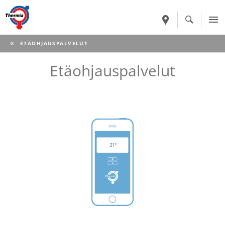
CURRENT:
ETÄOHJAUSPALVELUT
Etäohjauspalvelut