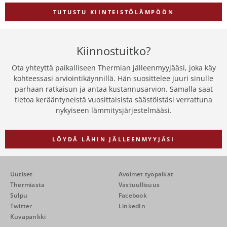
TUTUSTU KIINTEISTÖLÄMPÖÖN
Kiinnostuitko?
Ota yhteyttä paikalliseen Thermian jälleenmyyjääsi, joka käy
kohteessasi arviointikäynnillä. Hän suosittelee juuri sinulle
parhaan ratkaisun ja antaa kustannusarvion. Samalla saat
tietoa kerääntyneistä vuosittaisista säästöistäsi verrattuna
nykyiseen lämmitysjärjestelmääsi.
LÖYDÄ LÄHIN JÄLLEENMYYJÄSI
Uutiset
Avoimet työpaikat
Thermiasta
Vastuullisuus
Sulpu
Facebook
Twitter
LinkedIn
Kuvapankki