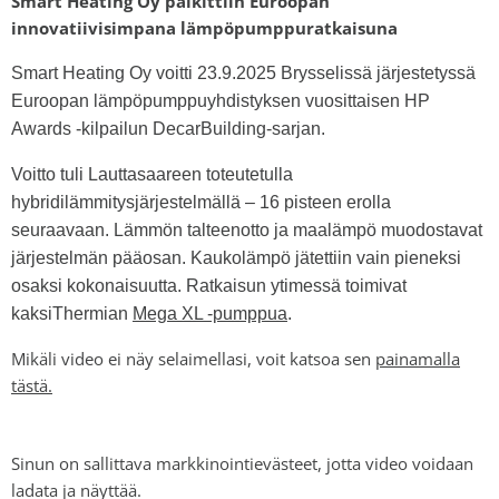
Smart Heating Oy palkittiin Euroopan
innovatiivisimpana lämpöpumppuratkaisuna
Smart Heating Oy voitti 23.9.2025 Brysselissä järjestetyssä
Euroopan lämpöpumppuyhdistyksen vuosittaisen HP
Awards -kilpailun DecarBuilding-sarjan.
Voitto tuli Lauttasaareen toteutetulla
hybridilämmitysjärjestelmällä – 16 pisteen erolla
seuraavaan. Lämmön talteenotto ja maalämpö muodostavat
järjestelmän pääosan. Kaukolämpö jätettiin vain pieneksi
osaksi kokonaisuutta. Ratkaisun ytimessä toimivat
kaksiThermian
Mega XL -pumppua
.
Mikäli video ei näy selaimellasi, voit katsoa sen
painamalla
tästä.
Sinun on sallittava markkinointievästeet, jotta video voidaan
ladata ja näyttää.