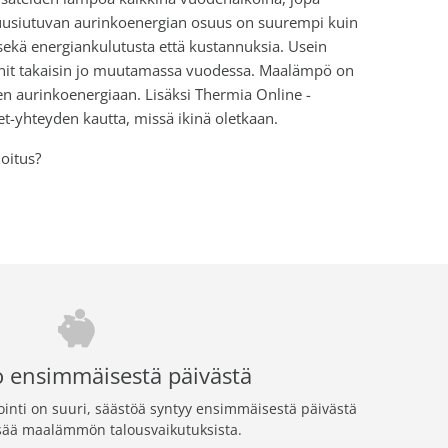
n uusiutuvan aurinkoenergian osuus on suurempi kuin
ä energiankulutusta että kustannuksia. Usein
nnit takaisin jo muutamassa vuodessa. Maalämpö on
en aurinkoenergiaan. Lisäksi Thermia Online -
t-yhteyden kautta, missä ikinä oletkaan.
oitus?
o ensimmäisestä päivästä
nti on suuri, säästöä syntyy ensimmäisestä päivästä
isää maalämmön talousvaikutuksista.