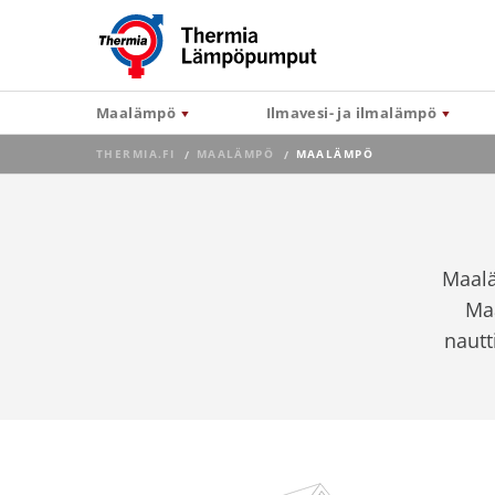
Maalämpö
Ilmavesi- ja ilmalämpö
THERMIA.FI
MAALÄMPÖ
CURRENT:
MAALÄMPÖ
Maalä
Ma
nautt