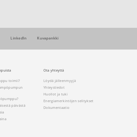
r
LinkedIn
Kuvapankki
puista
Ota yhteyttä
ppu toimii?
Löydä jälleenmyyjä
 lämpöpumpun
Yhteystiedot
Huollot ja tuki
mpöpumppu?
Energiamerkintöjen selitykset
isestä päivästä
Dokumentaatio
sia
aina