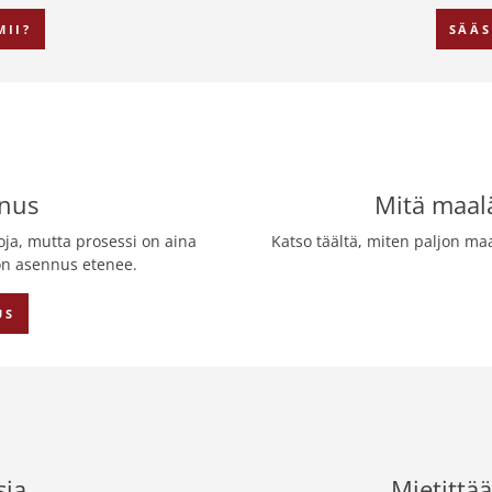
MII?
SÄÄS
nus
Mitä maa
a, mutta prosessi on aina
Katso täältä, miten paljon ma
n asennus etenee.
US
sia
Mietittä