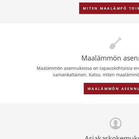
MITEN MAALÄMPÖ TOI
Maalämmön asen
Maalämmön asennuksissa on tapauskohtaisia eroj
samankaltainen. Katso, miten maalämmö
MAALÄMMÖN ASENN
Asiakaskokemuk