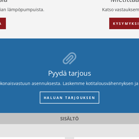
ian lämpöpumpuista.
Katso vastauksemm
A
KYSYMYKS
Pyydä tarjous
onaisvastuun asennuksesta. Laskemme kotitalousvähennyksen ja t
HALUAN TARJOUKSEN
SISÄLTÖ