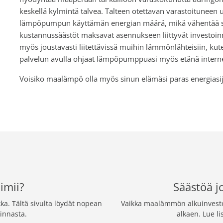
keskellä kylmintä talvea. Talteen otettavan varastoitunee
lämpöpumpun käyttämän energian määrä, mikä vähentää sek
kustannussäästöt maksavat asennukseen liittyvät investoi
myös joustavasti liitettävissä muihin lämmönlähteisiin, kut
palvelun avulla ohjaat lämpöpumppuasi myös etänä interne
Voisiko maalämpö olla myös sinun elämäsi paras energiasij
imii?
Säästöä j
a. Tältä sivulta löydät nopean
Vaikka maalämmön alkuinvestoi
innasta.
alkaen. Lue l