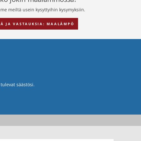
e meiltä usein kysyttyihin kysymyksiin.
IÄ JA VASTAUKSIA: MAALÄMPÖ
ulevat säästösi.