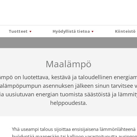
Tuotteet
Hyödyllistä tietoa
Kiinteistö
Maalämpö
mpö on luotettava, kestävä ja taloudellinen energia
alämpöpumpun asennuksen jälkeen sinun tarvitsee v
ia uusiutuvan energian tuomista säästöistä ja lämmi
helppoudesta.
Yhä useampi talous sijoittaa ensisijaisena lämmönlähte
hyödyntää maaperään tai kallioon varastoitunutta auringo