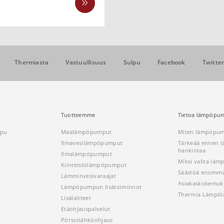
Thermiasta
Vastuullisuus
Sulpu
Facebook
Twitte
Tuotteemme
Tietoa lämpöpum
ppu
Maalämpöpumput
Miten lämpöpum
Ilmavesilämpöpumput
Tärkeää ennen
hankintaa
Ilmalämpöpumput
Miksi valita lä
Kiinteistölämpöpumput
Säästöä ensimmä
Lämminvesivaraajat
Asiakaskokemuk
Lämpöpumpun lisätoiminnot
Thermia Lämpöl
Lisälaitteet
Etäohjauspalvelut
Pörssisähköohjaus