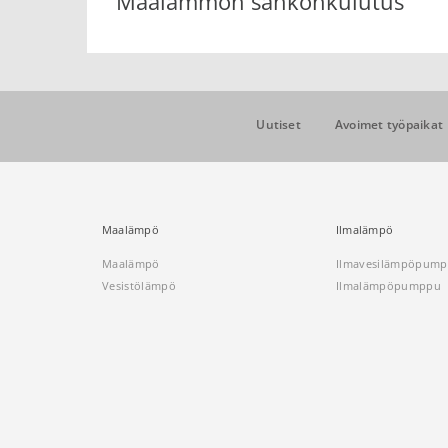
Maalämmön sähkönkulutus
Uutiset
Avoimet työpaikat
Maalämpö
Ilmalämpö
Maalämpö
Ilmavesilämpöpum
Vesistölämpö
Ilmalämpöpumppu