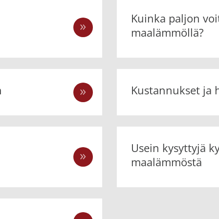
Kuinka paljon voi
maalämmöllä?
n
Kustannukset ja 
Usein kysyttyjä k
maalämmöstä