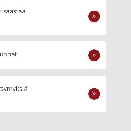
t säästää
hinnat
ysymyksiä