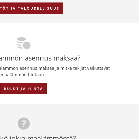
TÖT JA TALOUDELLISUUS
lämmön asennus maksaa?
alämmön asennus maksaa ja mitkä tekijät vaikuttavat
maalämmön hintaan.
KULUT JA HINTA
äkö jokin maalämmössä?