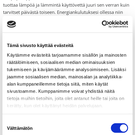
tuottaa lämpöä ja lämmintä käyttövettä juuri sen verran kuin
tarvitset päivästä toiseen. Energiankulutuksesi ollessa niin
alhainen, sinun ei tarvitse huolehtia myöskään
taloudellisuudesta.
MIKÄ LÄMPÖPUMPPU SOPISI SINULLE?
JÄLLEENMYYJÄMME OSAAVAT AUTTAA SINUA
Tämä sivusto käyttää evästeitä
Käytämme evästeitä tarjoamamme sisällön ja mainosten
räätälöimiseen, sosiaalisen median ominaisuuksien
Joustavuus
tukemiseen ja kävijämäärämme analysoimiseen. Lisäksi
jaamme sosiaalisen median, mainosalan ja analytiikka-
Lämpöpumppu on joustava ja aikaa säästävä ratkaisu. Voit
alan kumppaneillemme tietoja siitä, miten käytät
valita sähkön miltä tahansa haluamaltasi toimittajalta, saatat
sivustoamme. Kumppanimme voivat yhdistää näitä
jopa tuottaa sähkösi itse hyödyntäen aurinkokennoja?
tietoja muihin tietoihin, joita olet antanut heille tai joita on
Lämpöpumppua voi myös täydentää halutessaan jollakin
kerätty, kun olet käyttänyt heidän palvelujaan.
muulla lämmitysjärjestelmällä. Lämpöpumppua voi myös
käyttää uima-altaan veden lämmitykseen tai sisäilman
viilennykseen kuumina kesäpäivinä.
Suostumuksen
Välttämätön
valinta