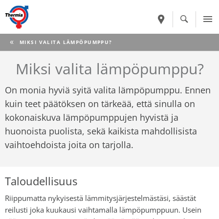
CURRENT:
MIKSI VALITA LÄMPÖPUMPPU?
Miksi valita lämpöpumppu?
On monia hyviä syitä valita lämpöpumppu. Ennen
kuin teet päätöksen on tärkeää, että sinulla on
kokonaiskuva lämpöpumppujen hyvistä ja
huonoista puolista, sekä kaikista mahdollisista
vaihtoehdoista joita on tarjolla.
Taloudellisuus
Riippumatta nykyisestä lämmitysjärjestelmästäsi, säästät
reilusti joka kuukausi vaihtamalla lämpöpumppuun. Usein