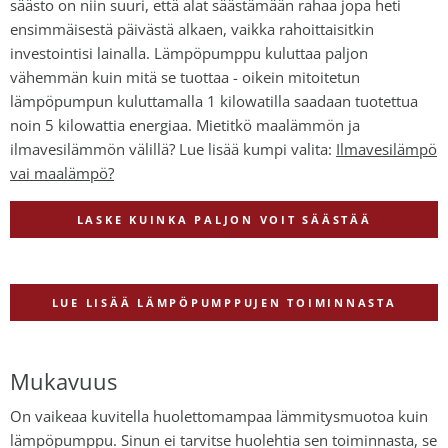
säästo on niin suuri, että alat säästämään rahaa jopa heti
ensimmäisestä päivästä alkaen, vaikka rahoittaisitkin
investointisi lainalla. Lämpöpumppu kuluttaa paljon
vähemmän kuin mitä se tuottaa - oikein mitoitetun
lämpöpumpun kuluttamalla 1 kilowatilla saadaan tuotettua
noin 5 kilowattia energiaa. Mietitkö maalämmön ja
ilmavesilämmön välillä? Lue lisää kumpi valita:
Ilmavesilämpö
vai maalämpö?
LASKE KUINKA PALJON VOIT SÄÄSTÄÄ
LUE LISÄÄ LÄMPÖPUMPPUJEN TOIMINNASTA
Mukavuus
On vaikeaa kuvitella huolettomampaa lämmitysmuotoa kuin
lämpöpumppu. Sinun ei tarvitse huolehtia sen toiminnasta, se