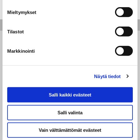
LUE LISÄÄ LÄMPÖPUMPPUJEN
LISÄOMINAISUUKSISTA
Mieltymykset
SISÄLTÖ
Tilastot
Markkinointi
Erilaiset lämmitysmuodot
Näytä tiedot
Salli kaikki evästeet
Suorasähköstä lämpöpumppuun
Salli valinta
Vain välttämättömät evästeet