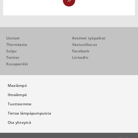
Uutiset
Avoimet työpaikat
Thermiasta
Vastuullisuus
Sulpu
Facebook
Twitter
LinkedIn
Kuvapankki
Maalämpö
Ilmalämpö
Tuotteemme
Tietoa lämpöpumpuista
Ota yhteyttä