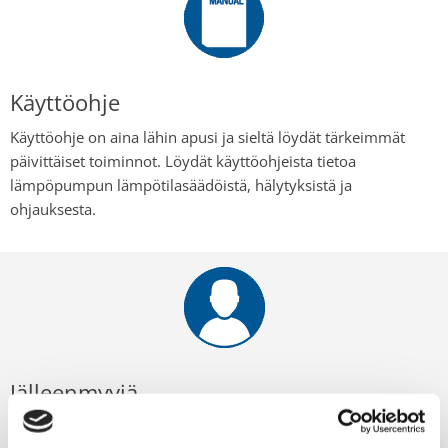
Käyttöohje
Käyttöohje on aina lähin apusi ja sieltä löydät tärkeimmät
päivittäiset toiminnot. Löydät käyttöohjeista tietoa
lämpöpumpun lämpötilasäädöistä, hälytyksistä ja
ohjauksesta.
Jälleenmyyjä
Mikäli käyttöohje ei riitä, ota ensisijaisesti yhteyttä Thermia