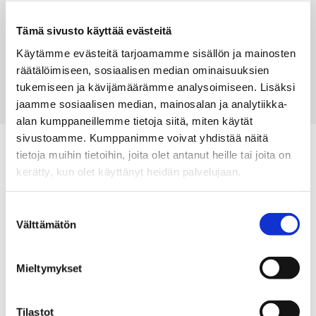
jälleenmyyjään. Jälleenmyyjämme auttavat sinua hinnan
selvittämisessä, mitoituksessa ja teknisissä ongelmissa.
Tämä sivusto käyttää evästeitä
LÖYDÄ LÄHIN JÄLLEENMYYJÄ
Käytämme evästeitä tarjoamamme sisällön ja mainosten
räätälöimiseen, sosiaalisen median ominaisuuksien
tukemiseen ja kävijämäärämme analysoimiseen. Lisäksi
KYSY HUOLTOSOPIMUSTA
jaamme sosiaalisen median, mainosalan ja analytiikka-
alan kumppaneillemme tietoja siitä, miten käytät
sivustoamme. Kumppanimme voivat yhdistää näitä
tietoja muihin tietoihin, joita olet antanut heille tai joita on
kerätty, kun olet käyttänyt heidän palvelujaan.
Suostumuksen
Thermia Turva -vakuutus
Välttämätön
valinta
Thermia maalämpöpumpuilla ja ilmavesilämpöpumpuilla on
5 vuoden ja ilmalämpöpumpuille 3 vuoden tehdastakuu,
Mieltymykset
jonka jälkeen sinun on mahdollista hankkia Thermia Turva -
lisäturvaksi takuun jälkeiselle ajalle aina 16-18 vuoteen
Tilastot
saakka. Thermia Turva astuu voimaan kuudennesta vuodesta