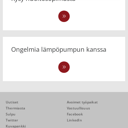
Ongelmia lämpöpumpun kanssa
Uutiset
Avoimet työpaikat
Thermiasta
Vastuullisuus
Sulpu
Facebook
Twitter
LinkedIn
Kuvapankki