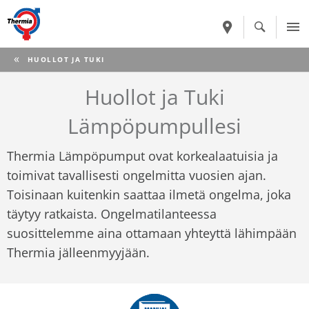
CURRENT:
HUOLLOT JA TUKI
Huollot ja Tuki
Lämpöpumpullesi
Thermia Lämpöpumput ovat korkealaatuisia ja
toimivat tavallisesti ongelmitta vuosien ajan.
Toisinaan kuitenkin saattaa ilmetä ongelma, joka
täytyy ratkaista. Ongelmatilanteessa
suosittelemme aina ottamaan yhteyttä lähimpään
Thermia jälleenmyyjään.