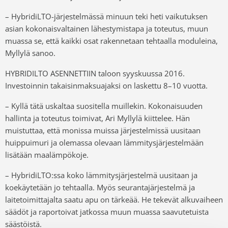
– HybridiLTO-järjestelmässä minuun teki heti vaikutuksen
asian kokonaisvaltainen lähestymistapa ja toteutus, muun
muassa se, että kaikki osat rakennetaan tehtaalla moduleina,
Myllylä sanoo.
HYBRIDILTO ASENNETTIIN taloon syyskuussa 2016.
Investoinnin takaisinmaksuajaksi on laskettu 8–10 vuotta.
– Kyllä tätä uskaltaa suositella muillekin. Kokonaisuuden
hallinta ja toteutus toimivat, Ari Myllylä kiittelee. Hän
muistuttaa, että monissa muissa järjestelmissä uusitaan
huippuimuri ja olemassa olevaan lämmitysjärjestelmään
lisätään maalämpökoje.
– HybridiLTO:ssa koko lämmitysjärjestelmä uusitaan ja
koekäytetään jo tehtaalla. Myös seurantajärjestelmä ja
laitetoimittajalta saatu apu on tärkeää. He tekevät alkuvaiheen
säädöt ja raportoivat jatkossa muun muassa saavutetuista
säästöistä.