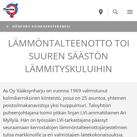
CURRENT:
HÖGFORS ASIAKASREFERENSSI
LÄMMÖNTALTEENOTTO TOI
SUUREN SÄÄSTÖN
LÄMMITYSKULUIHIN
As Oy Vääksynharju on vuonna 1969 valmistunut
kolmikerroksinen kiinteistö, jossa on 25 asuntoa, yhteinen
poistoilmakanavistoja yksi huippuimuri. Taloyhtiön
puheenjohtajana toimii pitkän linjan LVI-ammattilainen Ari
Myllylä. Hän on työssään LVI-tarkastajana päässyt
seuraamaan kerrostalojen lämmöntalteenottojärjestelmien
tuloa markkinoille ja eri valmistajien laitekokonaisuuksia.