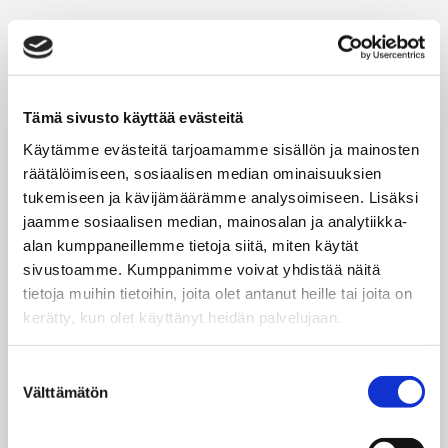
LAITETOIMITTAJA HÖGFORSGST Oy:n toimitusjohtaja Antti
Hartman on seurannut tarkasti As Oy Vääksynharjun
kulutusta.
Tämä sivusto käyttää evästeitä
– Laskennallisesti näyttää, että kiinteistön vuotuisen
kaukolämmön kulutuksen pitäisi tippua järjestelmällä noin 63
Käytämme evästeitä tarjoamamme sisällön ja mainosten
prosenttia. Sähkönkäyttö tosin lisääntyy, joten
räätälöimiseen, sosiaalisen median ominaisuuksien
kokonaissäästön euroissa pitäisi olla noin 40 prosenttia,
tukemiseen ja kävijämäärämme analysoimiseen. Lisäksi
Hartman laskee.
jaamme sosiaalisen median, mainosalan ja analytiikka-
alan kumppaneillemme tietoja siitä, miten käytät
HÄN VERTAILI kiinteistön kulutusta muutaman kuukauden
sivustoamme. Kumppanimme voivat yhdistää näitä
ajanjaksolla (11.11.– 31.1.) vuoden välein eli ennen ja jälkeen
tietoja muihin tietoihin, joita olet antanut heille tai joita on
HybridiLTO:n asentamisen. Kaukolämmön kulutus pieneni
kerätty, kun olet käyttänyt heidän palvelujaan.
peräti 57 prosenttia.
– Vertailujaksolla oli keskimäärin 1,5 astetta kylmempää,
Suostumuksen
mutta säätilakorjattunakin kulutus on tippunut noin 50
Välttämätön
valinta
prosenttia. Täytyy ottaa huomioon, että keskilämpötila oli
pakkasella koko seurantajakson ajan. Lämpimällä