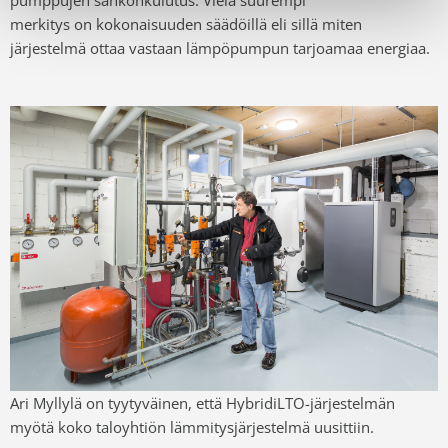
pumppujen sähkönkulutus. Vielä suurempi
merkitys on kokonaisuuden säädöillä eli sillä miten
järjestelmä ottaa vastaan lämpöpumpun tarjoamaa energiaa.
Ari Myllylä on tyytyväinen, että HybridiLTO-järjestelmän
myötä koko taloyhtiön lämmitysjärjestelmä uusittiin.