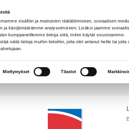
teitä
mamme sisällön ja mainosten räätälöimiseen, sosiaalisen medi
n ja kävijämäärämme analysoimiseen. Lisäksi jaamme sosiaali
Tuotteet
Hyödyllistä tietoa
Kiinteistö
alan kumppaneillemme tietoja siitä, miten käytät sivustoamme.
näitä tietoja muihin tietoihin, joita olet antanut heille tai joita 
palvelujaan.
Graafinen ohje
oudattaa yrityksen graafisia ohjeita. Jos sinulla on kysyttävää T
Mieltymykset
Tilastot
Markkinoin
osoitteeseen info@thermia.fi