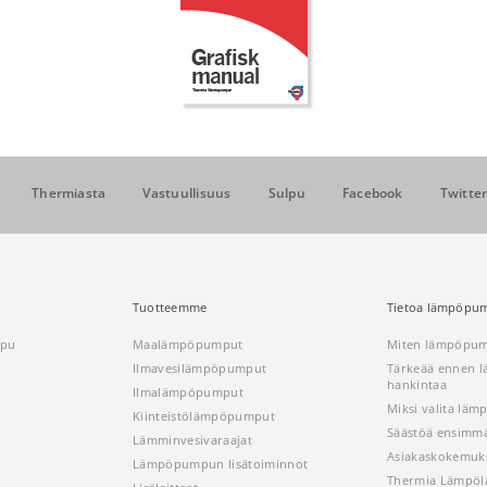
Thermiasta
Vastuullisuus
Sulpu
Facebook
Twitte
Tuotteemme
Tietoa lämpöpum
ppu
Maalämpöpumput
Miten lämpöpum
Ilmavesilämpöpumput
Tärkeää ennen
hankintaa
Ilmalämpöpumput
Miksi valita lä
Kiinteistölämpöpumput
Säästöä ensimmä
Lämminvesivaraajat
Asiakaskokemuk
Lämpöpumpun lisätoiminnot
Thermia Lämpöl