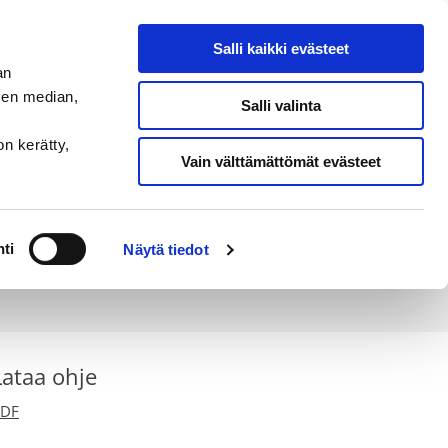
THERMIA ONLINE
|
PARTNERLOGIN
Salli kaikki evästeet
an
sen median,
Ota yhteyttä
Salli valinta
on kerätty,
Vain välttämättömät evästeet
hermian brändin käytöstä, ota rohkeasti yhteyttä
ti
Näytä tiedot
Lataa ohje
PDF