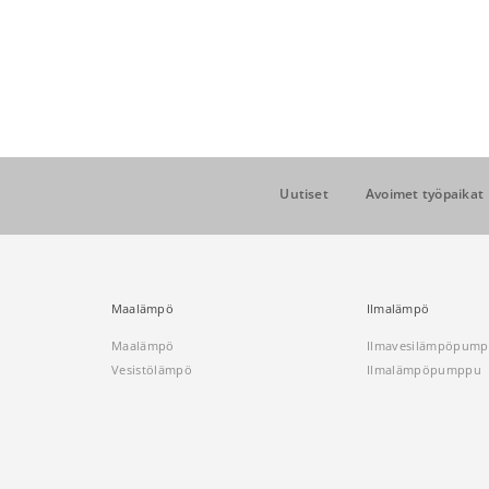
Uutiset
Avoimet työpaikat
Maalämpö
Ilmalämpö
Maalämpö
Ilmavesilämpöpum
Vesistölämpö
Ilmalämpöpumppu