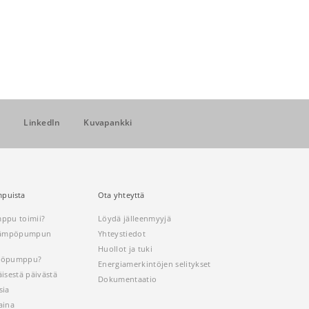
r
LinkedIn
Kuvapankki
puista
Ota yhteyttä
ppu toimii?
Löydä jälleenmyyjä
 lämpöpumpun
Yhteystiedot
Huollot ja tuki
mpöpumppu?
Energiamerkintöjen selitykset
isestä päivästä
Dokumentaatio
sia
aina