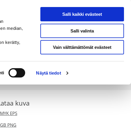
THERMIA ONLINE
|
PARTNERLOGIN
Salli kaikki evästeet
an
sen median,
Ota yhteyttä
Salli valinta
on kerätty,
Vain välttämättömät evästeet
a ohjeita logon käyttöön.
ti
Näytä tiedot
Lataa kuva
MYK EPS
RGB PNG