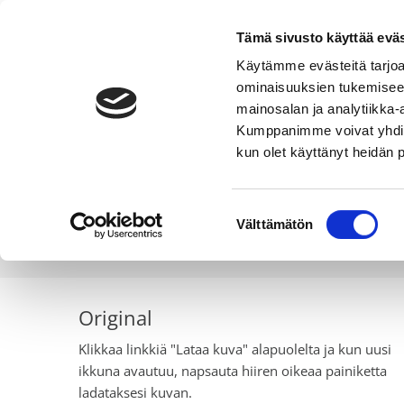
Tämä sivusto käyttää eväs
Käytämme evästeitä tarjoa
ominaisuuksien tukemisee
Maalämpö
Ilmavesi- ja ilmalämpö
mainosalan ja analytiikka-
THERMIA.FI
KUVAPANKKI
CURRENT:
THERMIA LOGO
Kumppanimme voivat yhdistää 
kun olet käyttänyt heidän 
Suostumuksen
Täältä löydät kuvia Ther
Välttämätön
valinta
Original
Klikkaa linkkiä "Lataa kuva" alapuolelta ja kun uusi
ikkuna avautuu, napsauta hiiren oikeaa painiketta
ladataksesi kuvan.