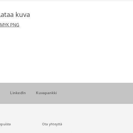
Lataa kuva
CMYK PNG
r
LinkedIn
Kuvapankki
puista
Ota yhteyttä