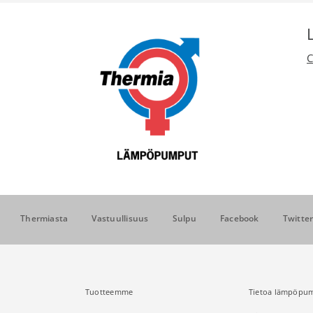
Thermiasta
Vastuullisuus
Sulpu
Facebook
Twitte
Tuotteemme
Tietoa lämpöpum