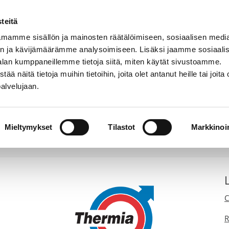
teitä
mamme sisällön ja mainosten räätälöimiseen, sosiaalisen medi
n ja kävijämäärämme analysoimiseen. Lisäksi jaamme sosiaali
Tuotteet
Hyödyllistä tietoa
Kiinteistö
alan kumppaneillemme tietoja siitä, miten käytät sivustoamme.
näitä tietoja muihin tietoihin, joita olet antanut heille tai joita 
palvelujaan.
Logot
mian logoista. Lataa
tästä
Thermian graafinen ohje, josta voit luke
Mieltymykset
Tilastot
Markkinoin
C