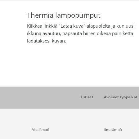
Thermia lämpöpumput
Klikkaa linkkiä "Lataa kuva" alapuolelta ja kun uusi
ikkuna avautuu, napsauta hiiren oikeaa painiketta
ladataksesi kuvan.
Uutiset
Avoimet työpaikat
Maalämpö
Ilmalämpö