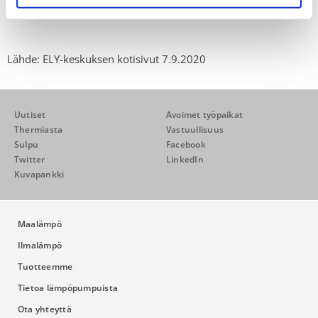
Motiva:
Kuluttajien ilmainen energianeuvonta
Lähde: ELY-keskuksen kotisivut 7.9.2020
Uutiset
Avoimet työpaikat
Thermiasta
Vastuullisuus
Sulpu
Facebook
Twitter
LinkedIn
Kuvapankki
Maalämpö
Ilmalämpö
Tuotteemme
Tietoa lämpöpumpuista
Ota yhteyttä