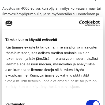
Avustu
s on
4000 euroa
, kun
öljylämmitys
korvataan
maa- tai
ilmavesilämpöpumpulla
,
ja se myönnetään suunnitelman ja
kustannusarvion perusteella. Avustus maksetaan hankkeen
valmistuttua, ja myönteisen avustuspäätöksen saanut ei jää
ilman avustusta
.
Vanha öljylämmitysjärjestelmä on
avustuksen saamiseksi poistettava
, eikä uudessa
Tämä sivusto käyttää evästeitä
päälämmitysjärjestelmässä saa käyttää fossiilisia
Käytämme evästeitä tarjoamamme sisällön ja mainosten
polttoaineita
.
Avustuksen yhteydessä
samaan hankkeeseen
ei
räätälöimiseen, sosiaalisen median ominaisuuksien
voi hyödyntää kotitalousvähennystä
.
S
en voi hyödyntää
tukemiseen ja kävijämäärämme analysoimiseen. Lisäksi
samana vuonna es
i
m
erkiksi
muissa energia
remonteissa.
jaamme sosiaalisen median, mainosalan ja analytiikka-
Avustusta myönnetään niin kauan kuin määrärahaa
alan kumppaneillemme tietoja siitä, miten käytät
riittää,
kuitenkin enintään syksyyn 202
2
asti.
Avustukseen on
sivustoamme. Kumppanimme voivat yhdistää näitä
myönnetty noin 28 miljoonan euron
tietoja muihin tietoihin, joita olet antanut heille tai joita on
määräraha,
joka
riittää
arviolta
noin 10 000
kerätty, kun olet käyttänyt heidän palvelujaan.
kotitaloudelle
riippuen
hakijoiden valitsemista
lämmitys
muodoista
.
M
yönnettyjen avustusten määriä
voi
Suostumuksen
seurata
seurata ELY-keskuksen verkkosivuilta
, minne niitä
Välttämätön
valinta