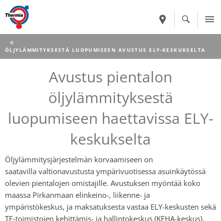
CURRENT:
ÖLJYLÄMMITYKSESTÄ LUOPUMISEEN AVUSTUS ELY-KESKUKSELTA
Avustus pientalon
öljylämmityksestä
luopumiseen haettavissa ELY-
keskukselta
Ö
ljylämmitysjärjestelmän korvaamiseen
on
saatavilla
valtionavustusta
y
mpärivuotisessa asuinkäytössä
olevien pientalojen omistajille.
Avustuksen myöntää koko
maassa Pirkanmaan elinkeino-, liikenne- ja
ympäristökeskus
,
ja maksatuks
esta
vastaa
ELY-keskusten sekä
TE-toimistojen kehittämis- ja hallintokeskus (KEHA-keskus).