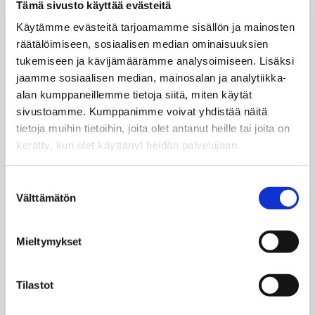
Tämä sivusto käyttää evästeitä
Käytämme evästeitä tarjoamamme sisällön ja mainosten
räätälöimiseen, sosiaalisen median ominaisuuksien
tukemiseen ja kävijämäärämme analysoimiseen. Lisäksi
jaamme sosiaalisen median, mainosalan ja analytiikka-
alan kumppaneillemme tietoja siitä, miten käytät
sivustoamme. Kumppanimme voivat yhdistää näitä
1977
tietoja muihin tietoihin, joita olet antanut heille tai joita on
kerätty, kun olet käyttänyt heidän palvelujaan.
Thermia aloittaa rakentamaan kansallista
jälleenmyyjäverkostoa Ruotsissa ja investoi Thermiaskolan-
Suostumuksen
koulutukseen, missä kaikki ruotsalaiset jälleenmyyjät
Välttämätön
valinta
perehdytetään.
Mieltymykset
2000
Tilastot
Thermia Online lanseerataan. Palvelu mahdollistaa