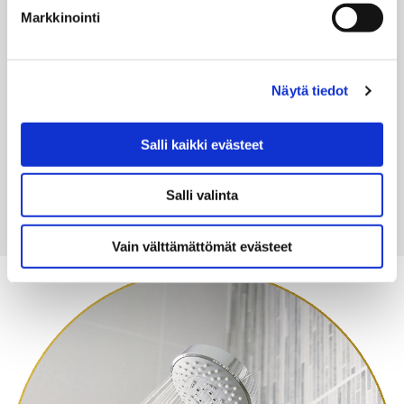
lämpöpumpun etähallinnan ja -valvonnan.
Markkinointi
2007
Näytä tiedot
Oma testauskeskuksemme näkee päivänvalon. Oma
ohjelmistomme kehitetään siellä, ja erilaisia kestävyystestejä
Salli kaikki evästeet
suoritetaan. Thermian tilat Arvikassa, joka oli ollut
lämpöpumppuvalmistuksen keskus vuodesta 1923 vuoteen
1968, saavat uuden elämän. Thermian oma museo avataan
Salli valinta
sinne.
Vain välttämättömät evästeet